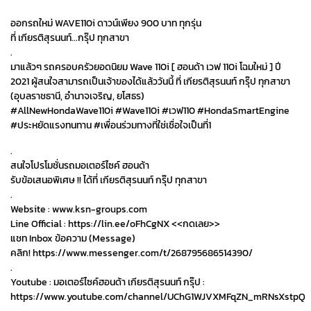
ออกรถใหม่ WAVE110i ดาวน์เพียง 900 บาท ทุกรุ่น
ที่ เกียรติสุรนนท์...กรุ๊ป ทุกสาขา
.
มาแล้วๆ รถครอบครัวยอดนิยม Wave 110i [ ฮอนด้า เวฟ 110i โฉมใหม่ ] ปี
2021 ผู้สนใจสามารถเป็นเจ้าของได้แล้ววันนี้ ที่ เกียรติสุรนนท์ กรุ๊ป ทุกสาขา
(อุบลราชธานี, อำนาจเจริญ, ยโสธร)
#AllNewHondaWave110i #Wave110i #เวฟ110 #HondaSmartEngine
#ประหยัดแรงทนทาน #เพื่อนร่วมทางที่ใช่เชื่อใจเป็นที่1
.
สนใจโปรโมชั่นรถมอเตอร์ไซค์ ฮอนด้า
รับข้อเสนอพิเศษ !! ได้ที่ เกียรติสุรนนท์ กรุ๊ป ทุกสาขา
.
Website : www.ksn-groups.com
Line Official : https://lin.ee/oFhCgNX <<กดเลย>>
แชท Inbox ข้อความ (Message)
คลิก! https://www.messenger.com/t/268795686514390/
.
Youtube : มอเตอร์ไซค์ฮอนด้า เกียรติสุรนนท์ กรุ๊ป :
https://www.youtube.com/channel/UChG1WJVXMFqZN_mRNsXstpQ