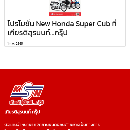
โปรโมชั่น New Honda Super Cub ที่
เกียรติสุรนนท์...กรุ๊ป
1 ก.พ. 2565
เกียรติสุรนนท์ กรุ๊ป
ตัวแทนจำหน่ายรถจักยานยนต์ฮอนด้าอย่างเป็นทางการ