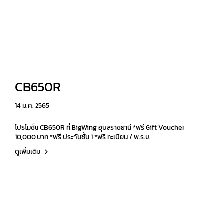
CB650R
14 ม.ค. 2565
โปรโมชั่น CB650R ที่ BigWing อุบลราชธานี *ฟรี Gift Voucher
10,000 บาท *ฟรี ประกันชั้น 1 *ฟรี ทะเบียน / พ.ร.บ.
ดูเพิ่มเติม