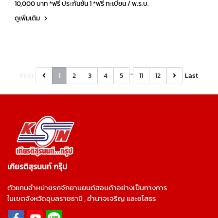
10,000 บาท *ฟรี ประกันชั้น 1 *ฟรี ทะเบียน / พ.ร.บ.
ดูเพิ่มเติม
…
First
1
2
3
4
5
11
12
Last
เกียรติสุรนนท์ กรุ๊ป
ตัวแทนจำหน่ายรถจักยานยนต์ฮอนด้าอย่างเป็นทางการ
ในเขตจังหวัดอุบลราชธานี , อำนาจเจริญ และยโสธร