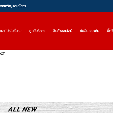
ำนาจเจริญและยโสธร
รและโปรโมชั่น
ศูนย์บริการ
สินค้าออนไลน์
ขับขี่ปลอดภัย
บิ๊ก
DCT