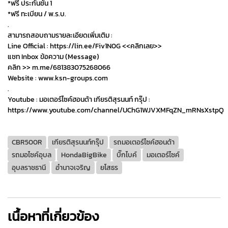
*ฟรี ประกันชั้น 1
*ฟรี ทะเบียน / พ.ร.บ.
.
สามารถสอบถามรายละเอียดเพิ่มเติม :
Line Official : https://lin.ee/Fiv1N0G <<คลิกเลย>>
แชท Inbox ข้อความ (Message)
คลิก >> m.me/681383075268066
Website : www.ksn-groups.com
.
Youtube : มอเตอร์ไซค์ฮอนด้า เกียรติสุรนนท์ กรุ๊ป :
https://www.youtube.com/channel/UChG1WJVXMFqZN_mRNsXstpQ
CBR500R
เกียรติสุรนนท์กรุ๊ป
รถมอเตอร์ไซค์ฮอนด้า
รถมอไซค์อุบล
HondaBigBike
บิ๊กไบค์
มอเตอร์ไซค์
อุบลราชธานี
อำนาจเจริญ
ยโสธร
เนื้อหาที่เกี่ยวข้อง