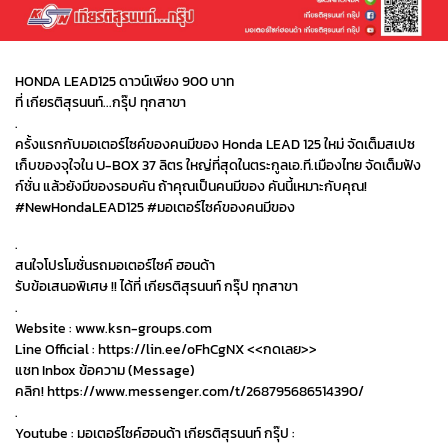
HONDA LEAD125 ดาวน์เพียง 900 บาท
ที่ เกียรติสุรนนท์...กรุ๊ป ทุกสาขา
.
ครั้งแรกกับมอเตอร์ไซค์ของคนมีของ Honda LEAD 125 ใหม่ จัดเต็มสเปซ
เก็บของจุใจใน U-BOX 37 ลิตร ใหญ่ที่สุดในตระกูลเอ.ที.เมืองไทย จัดเต็มฟัง
ก์ชั่น แล้วยังมีของรอบคัน ถ้าคุณเป็นคนมีของ คันนี้เหมาะกับคุณ!
#NewHondaLEAD125 #มอเตอร์ไซค์ของคนมีของ
.
สนใจโปรโมชั่นรถมอเตอร์ไซค์ ฮอนด้า
รับข้อเสนอพิเศษ !! ได้ที่ เกียรติสุรนนท์ กรุ๊ป ทุกสาขา
.
Website : www.ksn-groups.com
Line Official : https://lin.ee/oFhCgNX <<กดเลย>>
แชท Inbox ข้อความ (Message)
คลิก! https://www.messenger.com/t/268795686514390/
.
Youtube : มอเตอร์ไซค์ฮอนด้า เกียรติสุรนนท์ กรุ๊ป :