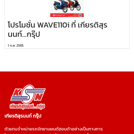
โปรโมชั่น WAVE110i ที่ เกียรติสุร
นนท์...กรุ๊ป
1 ก.พ. 2565
เกียรติสุรนนท์ กรุ๊ป
ตัวแทนจำหน่ายรถจักยานยนต์ฮอนด้าอย่างเป็นทางการ