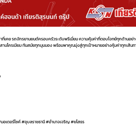
่าที่เคย รถจักรยานยนต์ครอบครัวระดับพรีเมี่ยม ความคุ้มค่าที่ตอบโจทย์ทุกด้านอย่
ผสานโครเมียม ทันสมัยทุกมุมมอง พร้อมพาคุณมุ่งสู่ทุกเป้าหมายอย่างคุ้มค่าทุกเส้นท
/
 #มอเตอร์ไซค์ #อุบลราชธานี #อำนาจเจริญ #ยโสธร