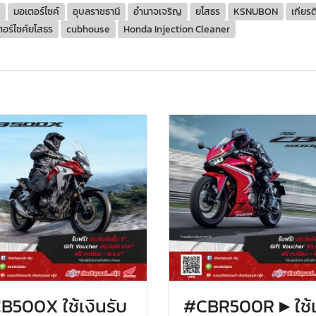
มอเตอร์ไซค์
อุบลราชธานี
อำนาจเจริญ
ยโสธร
KSNUBON​​​​
เกียรต
อร์ไซค์ยโสธร
cubhouse
Honda Injection Cleaner
B500X ใช้เงินรับ
#CBR500R ▶️ ใช้เ