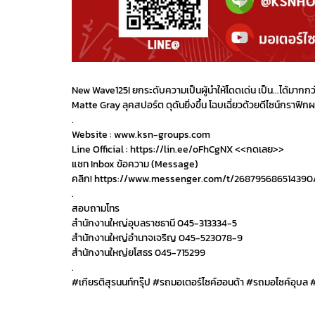
New Wave125I ยกระดับความเป็นผู้นำให้โดดเด่น เป็น...ได้มากกว
Matte Gray ลุคสปอร์ต ดุดันยิ่งขึ้น โฉบเฉี่ยวด้วยดีไซน์กราฟิก
.
Website : www.ksn-groups.com
Line Official : https://lin.ee/oFhCgNX <<กดเลย>>
แชท Inbox ข้อความ (Message)
คลิก! https://www.messenger.com/t/268795686514390
.
สอบถามโทร
สำนักงานใหญ่อุบลราชธานี 045-313334-5
สำนักงานใหญ่อำนาจเจริญ 045-523078-9
สำนักงานใหญ่ยโสธร 045-715299
.
#เกียรติสุรนนท์กรุ๊ป #รถมอเตอร์ไซค์ฮอนด้า #รถมอไซค์อุบล