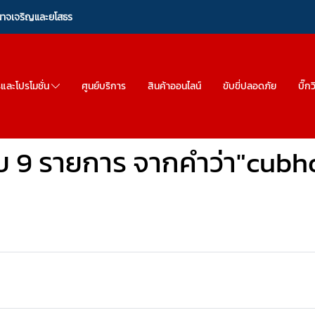
ำนาจเจริญและยโสธร
รและโปรโมชั่น
ศูนย์บริการ
สินค้าออนไลน์
ขับขี่ปลอดภัย
บิ๊ก
บ 9 รายการ จากคำว่า"cubh