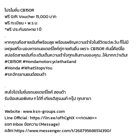
โปรโมชั่น CB150R
ฟรี Gift Voucher 15,000 บาท
ฟรี ทะเบียน + พ.ร.บ.
*ฟรี ประกันรถหาย 1 ปี
.
หากคุณคือสายเข้มที่พร้อมลุย พร้อมเผชิญความเร้าใจในชีวิตแต่ละวัน ก็ไม่มี
เหตุผลที่จะมองหารถมอเตอร์ไซค์คู่กายคันอื่น เพราะ CB150R คันนี้คือนีโอ
สปอร์ตสายเข้มที่จะเติมเต็มความเร้าใจทุกเส้นทางของคุณ…ให้มากกว่าเดิม!
#CB150R #Hondamotorcyclethailand
#Honda #WhatStopsYou
#รถจักรยานยนต์ฮอนด้า
.
สนใจโปรโมชั่นรถมอเตอร์ไซค์ ฮอนด้า
รับข้อเสนอพิเศษ !! ได้ที่ เกียรติสุรนนท์ กรุ๊ป ทุกสาขา
.
Website : www.ksn-groups.com
Line Official : https://lin.ee/oFhCgNX <<กดเลย>>
แชท Inbox ข้อความ (Message)
คลิก! https://www.messenger.com/t/268795686514390/