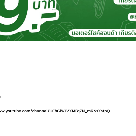
/
ttps://www.youtube.com/channel/UChG1WJVXMFqZN_mRNsXstpQ