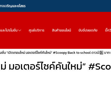
ำนาจเจริญและยโสธร
รและโปรโมชั่น
ศูนย์บริการ
สินค้าออนไลน์
ขับขี่ปลอดภัย
บิ๊ก
มชั่น “เปิดเทอมใหม่ มอเตอร์ไซค์คันใหม่” #Scoopy Back to school ดาวน์ 9️⃣ บาท ท
หม่ มอเตอร์ไซค์คันใหม่” #S