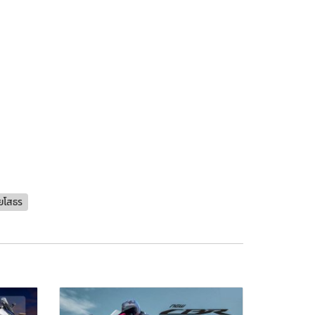
ยโสธร