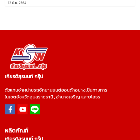
12 มิ.ย. 2564
เกียรติสุรนนท์ กรุ๊ป
ตัวแทนจำหน่ายรถจักยานยนต์ฮอนด้าอย่างเป็นทางการ
ในเขตจังหวัดอุบลราชธานี , อำนาจเจริญ และยโสธร
ผลิตภัณฑ์
เกียรติสุรนนท์ กรุ๊ป