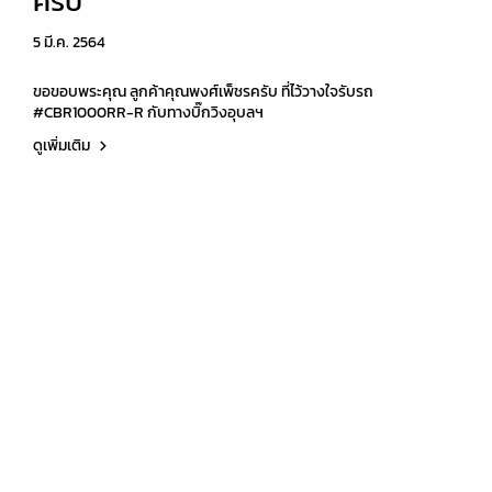
ครับ
5 มี.ค. 2564
ขอขอบพระคุณ ลูกค้าคุณพงศ์เพ็ชรครับ ที่ไว้วางใจรับรถ
#CBR1000RR-R กับทางบิ๊กวิงอุบลฯ
ดูเพิ่มเติม