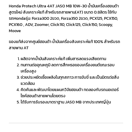
Honda Protech Ultra 4AT JASO MB 10W-30 น้ำมันเครื่องฮอนด้า
สูตรใหม่ สังเคราะห์แท้ สำหรับรถสายพาน(AT) ขนาด 0.8ลิตร ใช้กับ
รถHondaรุ่น: Forza300 2ขวด, Forza350 2ขวด, PCX125, PCX150,
PCX160 , ADV, Zoomer, Click110, Click125, Click150, Scoopy,
Moove
ของแท้ส่งจากศูนย์ฮอนด้า น้ำมันเครื่องสังเคราะห์แท้ 100% สำหรับรถ
สายพาน AT
ผลิตจากน้ำมันสังเคราะห์แท้ เพิ่มสารลดแรงเสียดทาน
ทนทานต่ออุณหภูมิ ลดการสึกหรอของเครื่องยนต์ขณะรอบ
เครื่องสูง
ช่วยประหยัดเชื้อเพลิงในทุกสภาวะการขับขี่ และเป็นมิตรต่อสิ่ง
แวดล้อม
คิดค้นและพัฒนาโดยแผนกวิจัยฮอนด้า ทดลองกับรถมอเตอร์
ไซค์ฮอนด้าสายพานโดยตรง
ได้รับการรับรองมาตราฐาน JASO MB จากประเทศญี่ปุ่น