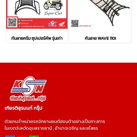
กันลายครีม ซุปเปอร์คัพ รุ่นเก่า
กันลาย WAVE 110I
เกียรติสุรนนท์ กรุ๊ป
ตัวแทนจำหน่ายรถจักยานยนต์ฮอนด้าอย่างเป็นทางการ
ในเขตจังหวัดอุบลราชธานี , อำนาจเจริญ และยโสธร