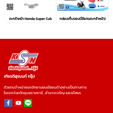
ตะกร้าหน้า Honda Super Cub
กล่องเก็บของ(ใช้แทนตะกร้าหน้า)
เกียรติสุรนนท์ กรุ๊ป
ตัวแทนจำหน่ายรถจักยานยนต์ฮอนด้าอย่างเป็นทางการ
ในเขตจังหวัดอุบลราชธานี , อำนาจเจริญ และยโสธร