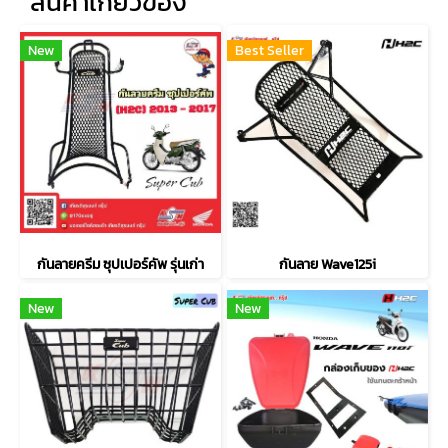
สินค้าเกี่ยวข้อง
New
Best Seller
กันลายครีม ซุปเปอร์คัพ รุ่นเก่า
กันลาย Wave125i
New
New