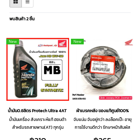
พบสินค้า 2 ชิ้น
New
New
น้ำมัน0.8ลิตร Protech Ultra 4AT (AT)
ผ้าเบรคหลัง ของแท้ศูนย์100%
น้ำมันเครื่อง สังเคราะห์แท้ ฮอนด้า
จับแน่น จับอยู่กว่า ลงล๊อคเป๊ะ อายุ
สำหรับรถสายพาน(AT) ทุกรุ่น
การใช้งานดีกว่า รักษาหน้าสัมผัส
ของเบรค ไม่กินดรัมเบรค