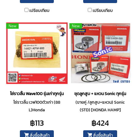
เปรียบเทียบ
เปรียบเทียบ
New
New
โซ่ราวลิ้น Wave100 รุ่นเก่าทุกรุ่น
ชุดลูกสูบ + แหวน Sonic ทุกรุ่น
โซ่ราวลิ้น เวฟ100ตัวเก่า (88
(ขายคู่ /ลูกสูบ+แหวน) Sonic
L)Honda
(STD) [HONDA HAMP]
WAVE100,100Z,100S,100X
฿113
฿424
สั่งซื้อสินค้า
สั่งซื้อสินค้า