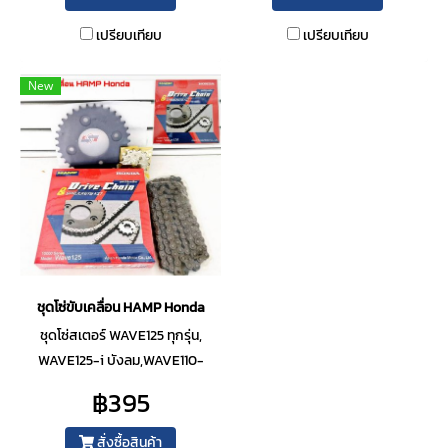
เปรียบเทียบ
เปรียบเทียบ
New
ชุดโซ่ขับเคลื่อน HAMP Honda
ชุดโซ่สเตอร์ WAVE125 ทุกรุ่น,
WAVE125-i บังลม,WAVE110-
i(เก่า)
฿395
สั่งซื้อสินค้า