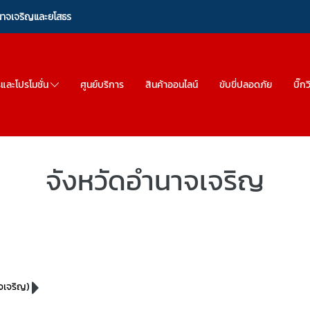
ำนาจเจริญและยโสธร
รและโปรโมชั่น
ศูนย์บริการ
สินค้าออนไลน์
ขับขี่ปลอดภัย
บิ๊ก
จังหวัดอำนาจเจริญ
าจเจริญ)